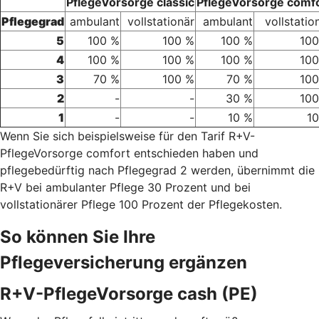
PflegeVorsorge classic
PflegeVorsorge comf
Pflegegrad
ambulant
vollstationär
ambulant
vollstatio
5
100 %
100 %
100 %
100
4
100 %
100 %
100 %
100
3
70 %
100 %
70 %
100
2
-
-
30 %
100
1
-
-
10 %
1
Wenn Sie sich beispielsweise für den Tarif R+V-
PflegeVorsorge comfort entschieden haben und
pflegebedürftig nach Pflegegrad 2 werden, übernimmt die
R+V bei ambulanter Pflege 30 Prozent und bei
vollstationärer Pflege 100 Prozent der Pflegekosten.
So können Sie Ihre
Pflegeversicherung ergänzen
R+V-PflegeVorsorge cash (PE)